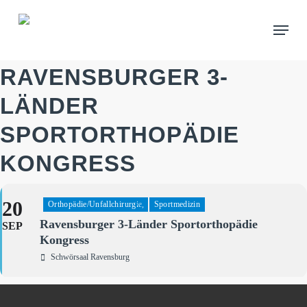
Skip
Menu
to
main
content
RAVENSBURGER 3-
LÄNDER
SPORTORTHOPÄDIE
KONGRESS
20
Orthopädie/Unfallchirurgie,
Sportmedizin
Ravensburger 3-Länder Sportorthopädie
SEP
Kongress
Schwörsaal Ravensburg