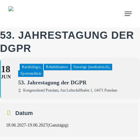
Skip
Menu
to
main
content
53. JAHRESTAGUNG DER
DGPR
18
Kardiologie,
Rehabilitation,
Sonstige (medizinisch),
Sportmedizin
JUN
53. Jahrestagung der DGPR
Kongresshotel Potsdam
, Am Luftschiffhafen 1, 14471 Potsdam
Datum
18.06.2027
-
19.06.2027
(Ganztägig)