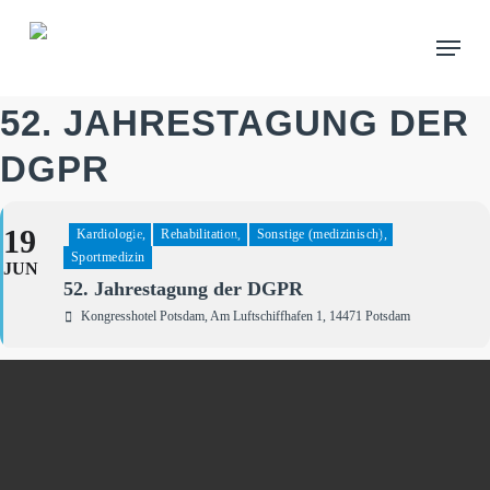
Skip
Menu
to
main
content
52. JAHRESTAGUNG DER
DGPR
19
Kardiologie,
Rehabilitation,
Sonstige (medizinisch),
Sportmedizin
JUN
52. Jahrestagung der DGPR
Kongresshotel Potsdam
, Am Luftschiffhafen 1, 14471 Potsdam