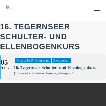
Skip
Menu
to
main
content
16. TEGERNSEER
SCHULTER- UND
ELLENBOGENKURS
05
Orthopädie/Unfallchirurgie,
Sportmedizin
16. Tegernseer Schulter- und Ellenbogenkurs
AUG
Gymnasium im Schloss Tegernsee
, Schlossplatz 1c