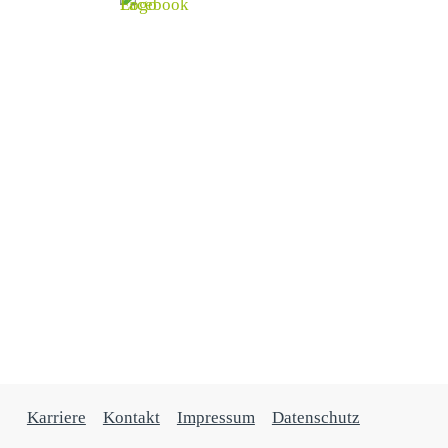
Werde Teil von Intercongress!
Du interessierst dich für die Welt der Veranstaltungen?
Karriere starten
Karriere
–
Kontakt
–
Impressum
–
Datenschutz