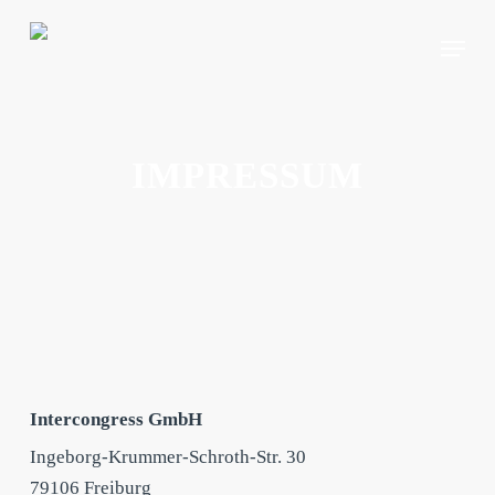
Skip
Menu
to
main
content
IMPRESSUM
Intercongress GmbH
Ingeborg-Krummer-Schroth-Str. 30
79106 Freiburg